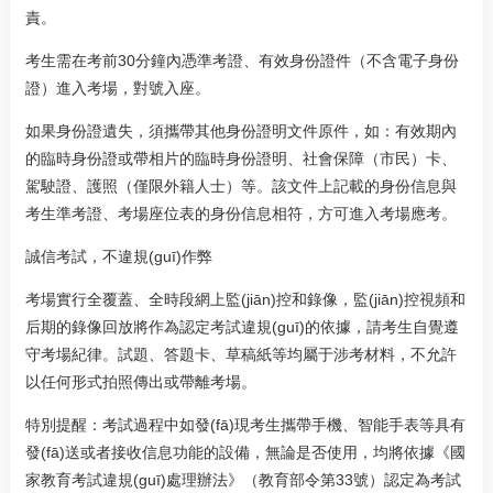
責。
考生需在考前30分鐘內憑準考證、有效身份證件（不含電子身份
證）進入考場，對號入座。
如果身份證遺失，須攜帶其他身份證明文件原件，如：有效期內
的臨時身份證或帶相片的臨時身份證明、社會保障（市民）卡、
駕駛證、護照（僅限外籍人士）等。該文件上記載的身份信息與
考生準考證、考場座位表的身份信息相符，方可進入考場應考。
誠信考試，不違規(guī)作弊
考場實行全覆蓋、全時段網上監(jiān)控和錄像，監(jiān)控視頻和
后期的錄像回放將作為認定考試違規(guī)的依據，請考生自覺遵
守考場紀律。試題、答題卡、草稿紙等均屬于涉考材料，不允許
以任何形式拍照傳出或帶離考場。
特別提醒：考試過程中如發(fā)現考生攜帶手機、智能手表等具有
發(fā)送或者接收信息功能的設備，無論是否使用，均將依據《國
家教育考試違規(guī)處理辦法》（教育部令第33號）認定為考試