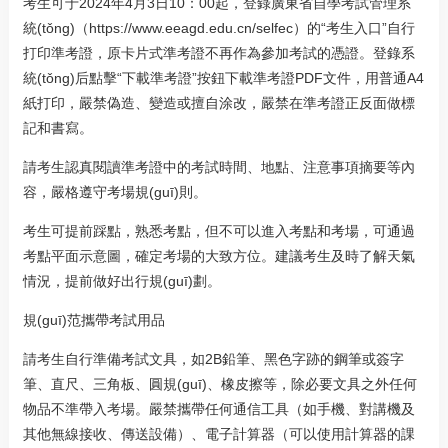
考生可于2024年4月3日10：00起，登錄廣東省自學考試管理系
統(tǒng)（https://www.eeagd.edu.cn/selfec）的“考生入口”自行
打印準考證，原卡片式準考證不再作為參加考試的憑證。登錄系
統(tǒng)后點擊“下載準考證”按鈕下載準考證PDF文件，用普通A4
紙打印，嚴禁偽造、變造或擅自涂改，嚴禁在準考證正反面做標
記和書寫。
請考生認真閱讀準考證中的考試時間、地點、注意事項摘要等內
容，嚴格遵守考場規(guī)則。
考生可提前踩點，熟悉考點，但不可以進入考點和考場，可通過
考點平面示意圖，確定考場的大致方位。建議考生及時了解天氣
情況，提前做好出行規(guī)劃。
規(guī)范攜帶考試用品
請考生自行準備考試文具，如2B鉛筆、黑色字跡的鋼筆或簽字
筆、直尺、三角板、圓規(guī)、橡皮擦等，除必要文具之外任何
物品不準帶入考場。嚴禁攜帶任何通信工具（如手機、對講機及
其他無線接收、傳送設備）、電子計算器（可以使用計算器的課