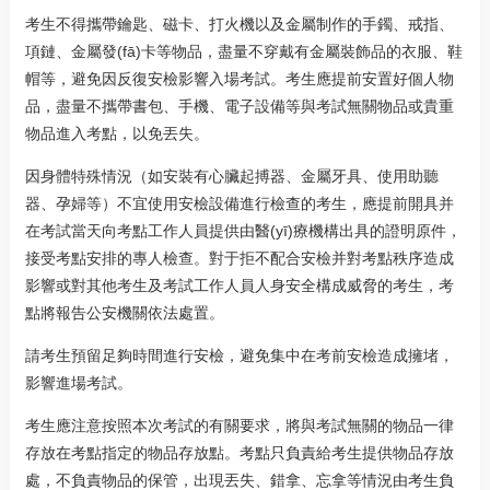
考生不得攜帶鑰匙、磁卡、打火機以及金屬制作的手鐲、戒指、
項鏈、金屬發(fā)卡等物品，盡量不穿戴有金屬裝飾品的衣服、鞋
帽等，避免因反復安檢影響入場考試。考生應提前安置好個人物
品，盡量不攜帶書包、手機、電子設備等與考試無關物品或貴重
物品進入考點，以免丟失。
因身體特殊情況（如安裝有心臟起搏器、金屬牙具、使用助聽
器、孕婦等）不宜使用安檢設備進行檢查的考生，應提前開具并
在考試當天向考點工作人員提供由醫(yī)療機構出具的證明原件，
接受考點安排的專人檢查。對于拒不配合安檢并對考點秩序造成
影響或對其他考生及考試工作人員人身安全構成威脅的考生，考
點將報告公安機關依法處置。
請考生預留足夠時間進行安檢，避免集中在考前安檢造成擁堵，
影響進場考試。
考生應注意按照本次考試的有關要求，將與考試無關的物品一律
存放在考點指定的物品存放點。考點只負責給考生提供物品存放
處，不負責物品的保管，出現丟失、錯拿、忘拿等情況由考生負