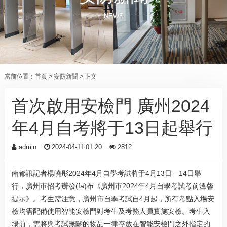
NEWS
當前位置：
首頁
>
安防新聞
> 正文
首次啟用安檢門 廣州2024
年4月自考將于13日起舉行
admin
2024-04-11 01:20
2812
南都訊記者楊曉彤2024年4月自學考試將于4月13日—14日舉
行，廣州市招考辦發(fā)布《廣州市2024年4月自學考試考前溫馨
提示》。考生需注意，廣州市自學考試自4月起，所有考點入場安
檢均需配備使用智能安檢門對考生及考務人員實施安檢。考生入
場前，需將與考試無關的物品一律存放在智能安檢門之外指定的