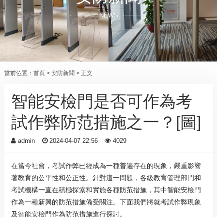
NEWS
當前位置：
首頁
>
安防新聞
> 正文
智能安檢門是否可作為考
試作弊防范措施之一？[圖]
admin
2024-04-07 22:56
4029
在當今社會，考試作弊已經成為一種普遍存在的現象，嚴重影響
著教育的公平性和公正性。針對這一問題，各級教育管理部門和
考試機構一直在積極探索和實施各種防范措施，其中智能安檢門
作為一種新興的防范措施備受關注。下面我們將就考試作弊現象
及智能
安檢門
作為防范措施進行探討。