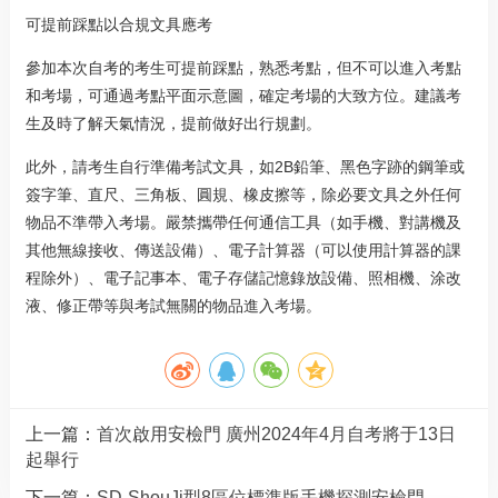
可提前踩點以合規文具應考
參加本次自考的考生可提前踩點，熟悉考點，但不可以進入考點
和考場，可通過考點平面示意圖，確定考場的大致方位。建議考
生及時了解天氣情況，提前做好出行規劃。
此外，請考生自行準備考試文具，如2B鉛筆、黑色字跡的鋼筆或
簽字筆、直尺、三角板、圓規、橡皮擦等，除必要文具之外任何
物品不準帶入考場。嚴禁攜帶任何通信工具（如手機、對講機及
其他無線接收、傳送設備）、電子計算器（可以使用計算器的課
程除外）、電子記事本、電子存儲記憶錄放設備、照相機、涂改
液、修正帶等與考試無關的物品進入考場。
上一篇：
首次啟用安檢門 廣州2024年4月自考將于13日
起舉行
下一篇：
SD-ShouJi型8區位標準版手機探測安檢門