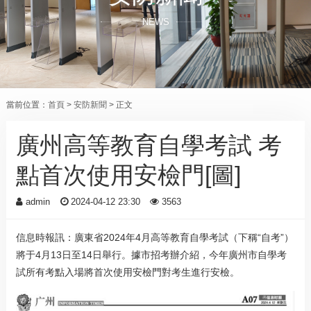
NEWS
當前位置：
首頁
>
安防新聞
> 正文
廣州高等教育自學考試 考
點首次使用安檢門[圖]
admin
2024-04-12 23:30
3563
信息時報訊：廣東省2024年4月高等教育自學考試（下稱“自考”）
將于4月13日至14日舉行。據市招考辦介紹，今年廣州市自學考
試所有考點入場將首次使用安檢門對考生進行安檢。