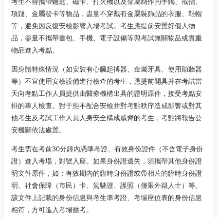
考生不得攜帶鑰匙、磁卡、打火機以及金屬制作的手鐲、戒指、
項鏈、金屬發卡等物品，盡量不穿戴有金屬裝飾品的衣服、鞋帽
等，避免因反復安檢影響入場考試。考生應提前安置好個人物
品，盡量不攜帶書包、手機、電子設備等與考試無關物品或貴重
物品進入考點。
因身體特殊情況（如安裝有心臟起搏器、金屬牙具、使用助聽器
等）不宜使用安檢設備進行檢查的考生，應提前開具并在考試當
天向考點工作人員提供由醫療機構出具的證明原件，接受考點安
排的專人檢查。對于拒不配合安檢并對考點秩序造成影響或對其
他考生及考試工作人員人身安全構成威脅的考生，考點將報告公
安機關依法處置。
考生需在考前30分鐘內憑準考證、有效身份證件（不含電子身份
證）進入考場，對號入座。如果身份證遺失，須攜帶其他身份證
明文件原件，如：有效期內的臨時身份證或帶相片的臨時身份證
明、社會保障（市民）卡、駕駛證、護照（僅限外籍人士）等。
該文件上記載的身份信息與考生準考證、考場座位表的身份信息
相符，方可進入考場應考。