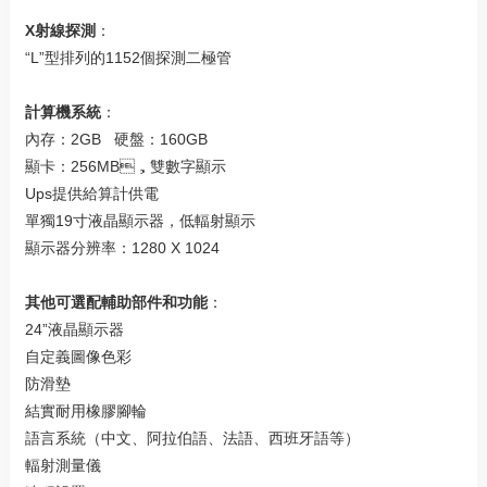
X射線探測
：
“L”型排列的1152個探測二極管
計算機系統
：
內存：2GB 硬盤：160GB
顯卡：256MB，雙數字顯示
Ups提供給算計供電
單獨19寸液晶顯示器，低輻射顯示
顯示器分辨率：1280 X 1024
其他可選配輔助部件和功能
：
24”液晶顯示器
自定義圖像色彩
防滑墊
結實耐用橡膠腳輪
語言系統（中文、阿拉伯語、法語、西班牙語等）
輻射測量儀