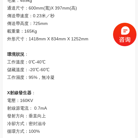
毛重：489kg
通道尺寸：600mm(寬)X 397mm(高)
傳送帶速度：0.23米／秒
傳送帶高度：725mm
載重量：165Kg
外形尺寸：1418mm X 834mm X 1252mm
環境狀況
：
工作溫度：0℃-40℃
儲藏溫度：-20℃-60℃
工作濕度：95%，無冷凝
X射線發生器
：
電壓：160KV
射線源電流： 0.7mA
發射方向：垂直向上
冷卻方式：密封油冷
循環方式：100%