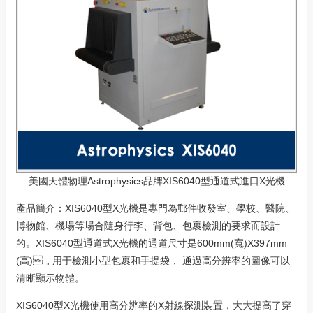
美國天體物理Astrophysics品牌XIS6040型通道式進口X光機
產品簡介：XIS6040型X光機是專門為郵件收發室、學校、醫院、
博物館、機場等場合隨身行李、背包、包裹檢測的要求而設計
的。XIS6040型通道式X光機的通道尺寸是600mm(寬)X397mm
(高)，用于檢測小型包裹和手提袋， 通過高分辨率的圖像可以
清晰顯示物體。
XIS6040型X光機使用高分辨率的X射線探測裝置，大大提高了穿