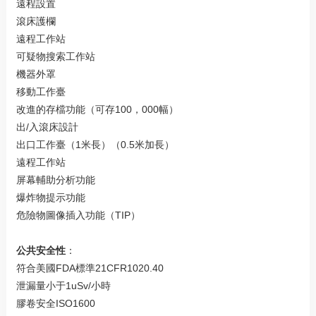
遠程設置
滾床護欄
遠程工作站
可疑物搜索工作站
機器外罩
移動工作臺
改進的存檔功能（可存100，000幅）
出/入滾床設計
出口工作臺（1米長）（0.5米加長）
遠程工作站
屏幕輔助分析功能
爆炸物提示功能
危險物圖像插入功能（TIP）
公共安全性
：
符合美國FDA標準21CFR1020.40
泄漏量小于1uSv/小時
膠卷安全ISO1600