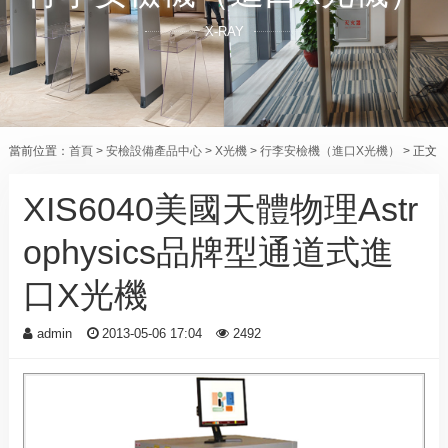
X-RAY
當前位置：
首頁
>
安檢設備產品中心
>
X光機
>
行李安檢機（進口X光機）
> 正文
XIS6040美國天體物理Astr
ophysics品牌型通道式進
口X光機
admin
2013-05-06 17:04
2492