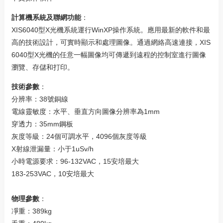
計算機系統及聯網功能
：
XIS6040型X光機系統運行WinXP操作系統。應用最新的軟件和最
高的技術設計，可實時顯示和處理圖像。通過網絡高速連接，XIS
6040型X光機的任意一幅圖像均可傳遞到遠程的控制室進行圖像
瀏覽、存儲和打印。
技術參數
：
分辨率：38號銅線
電線靈敏度：水平、垂直方向圖像分辨率為1mm
穿透力：35mm鋼板
灰度等級：24個可調水平，4096個灰度等級
X射線泄漏量：小于1uSv/h
小時電源要求：96-132VAC，15安培最大
183-253VAC，10安培最大
物理參數
：
凈重：389kg