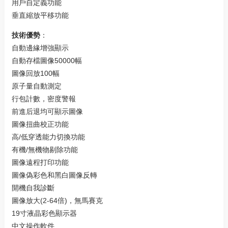
用戶自定義功能
垂直縮放平移功能
技術優勢
：
自動邊緣增強顯示
自動存檔圖像50000幅
圖像回放100幅
原子量自動測定
行包計數，密度警報
前進后退均可顯示圖像
圖像扭曲校正功能
高/低穿透能力切換功能
有機/無機物剔除功能
圖像遠程打印功能
圖像偽彩色和黑白圖像反轉
開機自我診斷
圖像放大(2-64倍)，無馬賽克
19寸液晶彩色顯示器
中文操作軟件