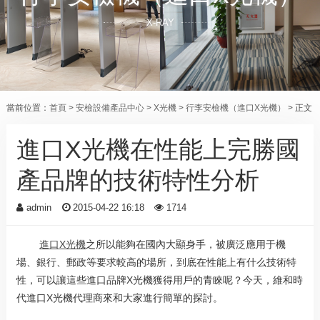
X-RAY
當前位置：
首頁
>
安檢設備產品中心
>
X光機
>
行李安檢機（進口X光機）
> 正文
進口X光機在性能上完勝國
產品牌的技術特性分析
admin
2015-04-22 16:18
1714
進口X光機
之所以能夠在國內大顯身手，被廣泛應用于機
場、銀行、郵政等要求較高的場所，到底在性能上有什么技術特
性，可以讓這些進口品牌X光機獲得用戶的青睞呢？今天，維和時
代進口X光機代理商來和大家進行簡單的探討。