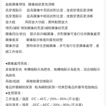
超級圖像增強 圖像細節更加清晰
高穿透顯示 提高圖像中亮區的對比度，使易穿透區更清晰
低穿透顯示 提高圖像中暗區的對比度，使難穿透區更清晰
放大鏡 局部放大功能，實時動態放大
增亮/減暗 增加圖像的亮度/減暗圖像的亮度
圖像回拉/前拉 顯示前20幅圖像，并對圖像可進行任何圖像處理
圖像復原 圖像顯示恢復到最初狀態
圖像存儲 實時保存任意幅圖像，并可進行任意圖像處理，連
續工作保存。
●圖像處理系統：
多能量彩色 有機物顯示為橙色，無機物顯示為藍色，混合物顯示
為綠色
高能/低能 兩種能量切換顯示
毒品炸藥輔助探測 較為輔助探測一些典型毒品炸藥等危險物品
●使用環境：
工作溫度／濕度 0℃～45℃／20%～95% (不冷凝)
儲存溫度／濕度 -20℃～60℃／20%～95% (不冷凝)