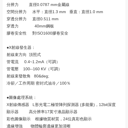
分辨力 直徑0.0787 mm金屬線
空間分辨力 水平：直徑1.3 mm 垂直：直徑1.0 mm
穿透分辨力 直徑0.511 mm
穿透力 40mm鋼板
膠卷安全性 對ISO1600膠卷安全
●X射線發生器：
射線束方向 頂照式
管電流 0.4~1.2mA（可調）
管電壓 100--160 KV（可調）
射線束發散角 80&deg;
冷卻／工作周期 密封式油冷／100％
●圖像處理系統：
X射線傳感器 L形光電二極管陣列探測器 (多能量)，12bit深度
顯示器 高分辨率17英寸液晶顯示器
彩色圖像顯示 根據物質材質，24位真彩色顯示
邊緣增強 物體輪廓邊緣更加清晰