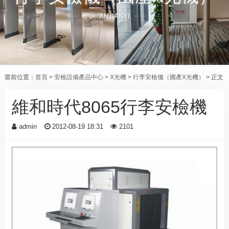
ANJIANYI
當前位置：
首頁
>
安檢設備產品中心
>
X光機
>
行李安檢儀（國產X光機）
> 正文
維和時代8065行李安檢機
admin
2012-08-19 18:31
2101