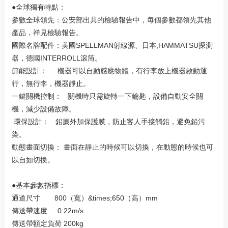
●全球獨有特點：
參數全球領先：公安部出具的檢驗報告中，每個參數都領先其他
產品，祥見檢驗報告。
國際名牌配件：美國SPELLMAN射線源、日本,HAMMATSU探測
器，德國INTERROLL滾筒。
節能設計： 機器可以自動感應物體，有行李放上機器啟動運
行，無行李，機器靜止。
一鍵關機控制： 關機時只需旋轉一下鑰匙，設備自動安全關
機，減少設備故障。
環保設計： 鉛簾外加保護膜，防止客人手接觸鉛，避免鉛污
染。
動態畫面切換： 畫面在靜止的時候可以切換，在動態的時候也可
以自如切換。
●基本參數指標：
通道尺寸 800（寬）&times;650（高）mm
傳送帶速度 0.22m/s
傳送帶額定負荷 200kg